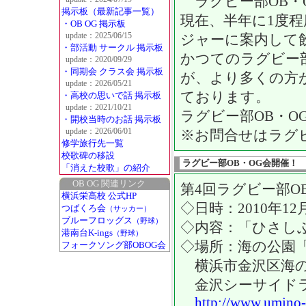
ラグビー部OB・
掲示板（最新記事一覧）
現在、半年に1度程
・OB OG 掲示板
update：2025/06/15
ジャーに案内して
・部活動 サークル 掲示板
かつてのラグビー
update：2020/09/29
・同期会 クラス会 掲示板
が、より多くの方
update：2026/05/21
ております。
・高校の思いで話 掲示板
update：2021/10/21
ラグビー部OB・
・開校当時のお話 掲示板
update：2026/06/01
※お問合せはラグビ
修学旅行先一覧
校歌碑の移設
ラグビー部OB・OG会開催！
「消えた校歌」の紹介
OB OG 関連リンク
第4回ラグビー部O
横浜栄高校 公式HP
◇日時：2010年12月
つばくろ会
（サッカー）
ブルーフロッグス
（野球）
◇内容：「ひさし
港南台K-ings
（野球）
◇場所：海の公園
フォークソング部OBOG会
横浜市金沢区海の
金沢シーサイドラ
http://www.umino-