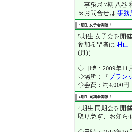
事務局 7期 八巻 
※お問合せは
事務局
5期生 女子会開催！
5期生 女子会を開
参加希望者は
村山
(月)）
◇日時：2009年11月2
◇場所：『
ブラン
◇会費：約4,000円
4期生 同期会開催！
4期生 同期会を開
取り急ぎ、お知ら