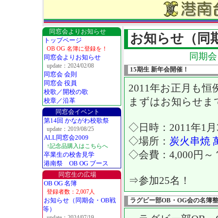
同窓会よりお知らせ
お知らせ（同
トップページ
OB OG 名簿に登録を！
同期会
同窓会よりお知らせ
update：2024/02/08
15期生 新年会開催！
同窓会 会則
同窓会 役員
2011年お正月も
校歌／開校の歌
まずはお知らせま
校章／沿革
同窓会イベント
第14回 かながわ校歌祭
◇日時：2011年1月3日
update：2019/08/25
ALL同窓会2009
◇場所：
炭火串焼
↑記念品購入はこちらへ
◇会費：4,000円～
卒業生の校舎見学
港南祭 OB OG ブース
同窓生の広場
⇒参加25名！
OB OG 名簿
登録者数：2,007人
お知らせ（同期会・OB戦
ラグビー部OB・OG会の名簿
等）
update：2024/07/19