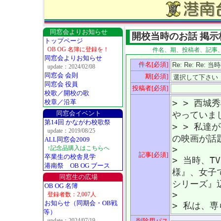
同窓会よりお知らせ
開校当時のお話 掲示
トップページ
OB OG 名簿に登録を！
件名、期、投稿者、記事
同窓会よりお知らせ
件名[必須]
update：2024/02/08
同窓会 会則
期[必須]
同窓会 役員
投稿者[必須]
校歌／開校の歌
校章／沿革
同窓会イベント
第14回 かながわ校歌祭
update：2019/08/25
ALL同窓会2009
↑記念品購入はこちらへ
記事[必須]
卒業生の校舎見学
港南祭 OB OG ブース
同窓生の広場
OB OG 名簿
登録者数：2,007人
お知らせ（同期会・OB戦
等）
update：2024/07/19
削除用パス