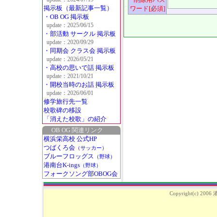
掲示板（最新記事一覧）
ワード[必須]
・OB OG 掲示板
update：2025/06/15
・部活動 サークル 掲示板
update：2020/09/29
・同期会 クラス会 掲示板
update：2026/05/21
・高校の思いで話 掲示板
update：2021/10/21
・開校当時のお話 掲示板
update：2026/06/01
修学旅行先一覧
校歌碑の移設
「消えた校歌」の紹介
OB OG 関連リンク
横浜栄高校 公式HP
つばくろ会
（サッカー）
ブルーフロッグス
（野球）
港南台K-ings
（野球）
フォークソング部OBOG会
Copyright(c) 2006