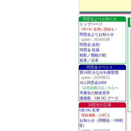
同窓会よりお知らせ
トップページ
OB OG 名簿に登録を！
同窓会よりお知らせ
update：2024/02/08
同窓会 会則
同窓会 役員
校歌／開校の歌
校章／沿革
同窓会イベント
第14回 かながわ校歌祭
update：2019/08/25
ALL同窓会2009
↑記念品購入はこちらへ
卒業生の校舎見学
港南祭 OB OG ブース
同窓生の広場
OB OG 名簿
登録者数：2,007人
お知らせ（同期会・OB戦
等）
update：2024/07/19