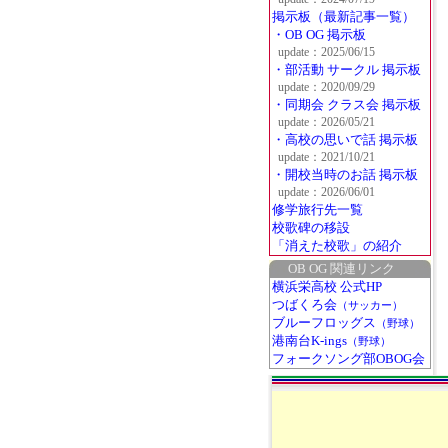
掲示板（最新記事一覧）
・OB OG 掲示板
update：2025/06/15
・部活動 サークル 掲示板
update：2020/09/29
・同期会 クラス会 掲示板
update：2026/05/21
・高校の思いで話 掲示板
update：2021/10/21
・開校当時のお話 掲示板
update：2026/06/01
修学旅行先一覧
校歌碑の移設
「消えた校歌」の紹介
OB OG 関連リンク
横浜栄高校 公式HP
つばくろ会
（サッカー）
ブルーフロッグス
（野球）
港南台K-ings
（野球）
フォークソング部OBOG会