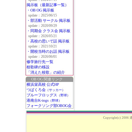
掲示板（最新記事一覧）
・OB OG 掲示板
update：2025/06/15
・部活動 サークル 掲示板
update：2020/09/29
・同期会 クラス会 掲示板
update：2026/05/21
・高校の思いで話 掲示板
update：2021/10/21
・開校当時のお話 掲示板
update：2026/06/01
修学旅行先一覧
校歌碑の移設
「消えた校歌」の紹介
OB OG 関連リンク
横浜栄高校 公式HP
つばくろ会
（サッカー）
ブルーフロッグス
（野球）
港南台K-ings
（野球）
フォークソング部OBOG会
Copyright(c) 2006