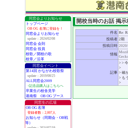
同窓会よりお知らせ
開校当時のお話 掲示板
トップページ
OB OG 名簿に登録を！
件名
Re: R
同窓会よりお知らせ
update：2024/02/08
投稿者
2期
同窓会 会則
投稿日時
2020/
同窓会 役員
Mozil
校歌／開校の歌
情報
Gecko
校章／沿革
> 
同窓会イベント
>
第14回 かながわ校歌祭
記事
> 
update：2019/08/25
> 
ALL同窓会2009
>
↑記念品購入はこちらへ
卒業生の校舎見学
港南祭 OB OG ブース
同窓生の広場
OB OG 名簿
登録者数：2,007人
お知らせ（同期会・OB戦
等）
update：2024/07/19